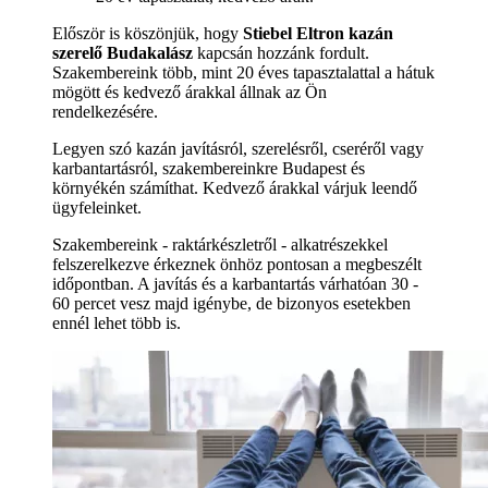
Először is köszönjük, hogy
Stiebel Eltron kazán
szerelő Budakalász
kapcsán hozzánk fordult.
Szakembereink több, mint 20 éves tapasztalattal a hátuk
mögött és kedvező árakkal állnak az Ön
rendelkezésére.
Legyen szó kazán javításról, szerelésről, cseréről vagy
karbantartásról, szakembereinkre Budapest és
környékén számíthat. Kedvező árakkal várjuk leendő
ügyfeleinket.
Szakembereink - raktárkészletről - alkatrészekkel
felszerelkezve érkeznek önhöz pontosan a megbeszélt
időpontban. A javítás és a karbantartás várhatóan 30 -
60 percet vesz majd igénybe, de bizonyos esetekben
ennél lehet több is.