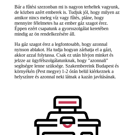
Bár a fűtési szezonban mi is nagyon terheltek vagyunk,
de közben azért emberek is. Tudjuk jól, hogy milyen az
amikor nincs meleg víz vagy fűtés, pláne, hogy
mennyire félelmetes ha az ember gáz szagot érez.
Éppen ezért csapatunk a gyorsszolgálat keretében
mindig az ön rendelkezésére áll.
Ha gáz szagot érez a legfontosabb, hogy azonnal
nyisson ablakot. Ha tudja hogyan zárhatja el a gázt,
akkor azzal folytassa. Csak ez után hívjon minket és
jelzze az ügyfélszolgálatunknak, hogy "azonnali"
segítségre lenne szüksége. Szakembereink Budapest és
környékén (Pest megye) 1-2 órán belül kiérkeznek a
helyszínre és azonnal neki látnak a kazán javításának.