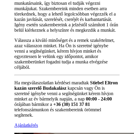
munkatársaink, így biztosan el tudják végezni
munkájukat. Szakembereink minden esetben arra
törekednek, hogy a lehető legolcsóbban végezzék el a
kazán javítását, szerelését, cseréjét és karbantartását.
Igény esetén szakembereink a jelzéstől számított 1 órán
belül kiérkeznek a helyszínre és megkezdik a munkát.
Válassza a kiváló minőséget és a remek szakértelmet,
azaz válasszon minket. Ha Ön is szeretné igénybe
venni a segítségünket, kérem hívjon minket és
egyeztessen le velünk egy időpontot, amikor
szakemberünket fogadni tudja a munka elvégzése
céljából.
Ha megválaszolatlan kérdései maradtak
Stiebel Eltron
kazán szerelő Budakalász
kapcsán vagy Ön is
szeretné igénybe venni a segítségünket kérem hívjon
minket az év bármelyik napján, a nap
00:00 - 24:00
órájában bármikor a
+36 (30) 151 37 81
telefonszámunkon és szakembereink örömmel
segítenek.
Ajánlatkérés