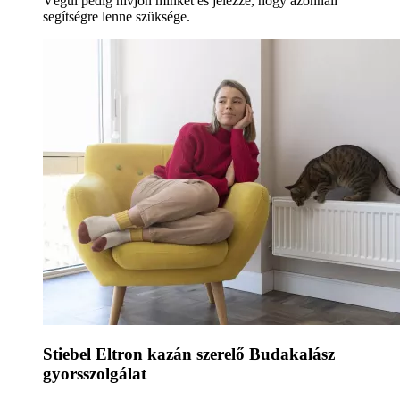
Végül pedig hívjon minket és jelezze, hogy azonnali
segítségre lenne szüksége.
Stiebel Eltron kazán szerelő Budakalász
gyorsszolgálat