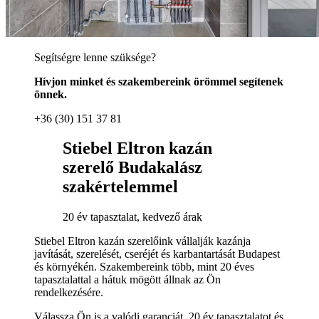
Segítségre lenne szüksége?
Hívjon minket és szakembereink örömmel segítenek
önnek.
+36 (30) 151 37 81
Stiebel Eltron kazán
szerelő Budakalász
szakértelemmel
20 év tapasztalat, kedvező árak
Stiebel Eltron kazán szerelőink vállalják kazánja
javítását, szerelését, cseréjét és karbantartását Budapest
és környékén. Szakembereink több, mint 20 éves
tapasztalattal a hátuk mögött állnak az Ön
rendelkezésére.
Válassza Ön is a valódi garanciát, 20 év tapasztalatot és