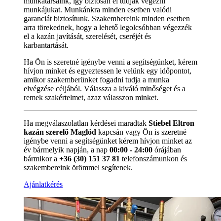
munkatársaink, így biztosan el tudják végezni
munkájukat. Munkánkra minden esetben valódi
garanciát biztosítunk. Szakembereink minden esetben
arra törekednek, hogy a lehető legolcsóbban végezzék
el a kazán javítását, szerelését, cseréjét és
karbantartását.
Ha Ön is szeretné igénybe venni a segítségünket, kérem
hívjon minket és egyeztessen le velünk egy időpontot,
amikor szakemberünket fogadni tudja a munka
elvégzése céljából. Válassza a kiváló minőséget és a
remek szakértelmet, azaz válasszon minket.
Ha megválaszolatlan kérdései maradtak
Stiebel Eltron
kazán szerelő Maglód
kapcsán vagy Ön is szeretné
igénybe venni a segítségünket kérem hívjon minket az
év bármelyik napján, a nap
00:00 - 24:00
órájában
bármikor a
+36 (30) 151 37 81
telefonszámunkon és
szakembereink örömmel segítenek.
Ajánlatkérés