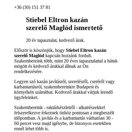
+36 (30) 151 37 81
Stiebel Eltron kazán
szerelő Maglód ismertető
20 év tapasztalat, kedvező árak.
Először is köszönjük, hogy
Stiebel Eltron kazán
szerelő Maglód
kapcsán hozzánk fordult.
Szakembereink több, mint 20 éves tapasztalattal a hátuk
mögött és kedvező árakkal állnak az Ön
rendelkezésére.
Legyen szó kazán javításról, szerelésről, cseréről vagy
karbantartásról, szakembereinkre Budapest és
környékén számíthat. Kedvező árakkal várjuk leendő
ügyfeleinket.
Szakembereink - raktárkészletről - alkatrészekkel
felszerelkezve érkeznek önhöz pontosan a megbeszélt
időpontban. A javítás és a karbantartás várhatóan 30 -
60 percet vesz majd igénybe, de bizonyos esetekben
ennél lehet több is.