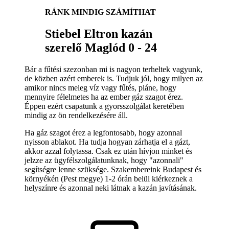
RÁNK MINDIG SZÁMÍTHAT
Stiebel Eltron kazán
szerelő Maglód 0 - 24
Bár a fűtési szezonban mi is nagyon terheltek vagyunk,
de közben azért emberek is. Tudjuk jól, hogy milyen az
amikor nincs meleg víz vagy fűtés, pláne, hogy
mennyire félelmetes ha az ember gáz szagot érez.
Éppen ezért csapatunk a gyorsszolgálat keretében
mindig az ön rendelkezésére áll.
Ha gáz szagot érez a legfontosabb, hogy azonnal
nyisson ablakot. Ha tudja hogyan zárhatja el a gázt,
akkor azzal folytassa. Csak ez után hívjon minket és
jelzze az ügyfélszolgálatunknak, hogy "azonnali"
segítségre lenne szüksége. Szakembereink Budapest és
környékén (Pest megye) 1-2 órán belül kiérkeznek a
helyszínre és azonnal neki látnak a kazán javításának.