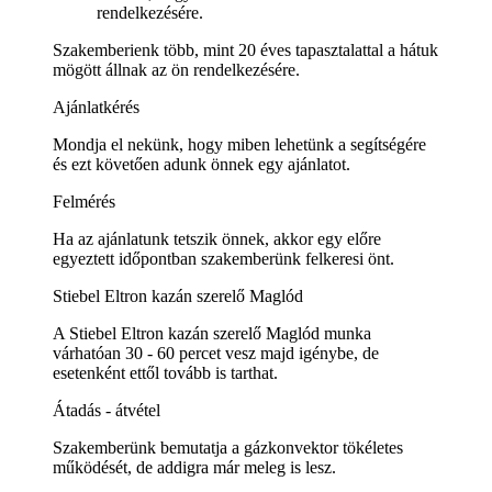
rendelkezésére.
Szakemberienk több, mint 20 éves tapasztalattal a hátuk
mögött állnak az ön rendelkezésére.
Ajánlatkérés
Mondja el nekünk, hogy miben lehetünk a segítségére
és ezt követően adunk önnek egy ajánlatot.
Felmérés
Ha az ajánlatunk tetszik önnek, akkor egy előre
egyeztett időpontban szakemberünk felkeresi önt.
Stiebel Eltron kazán szerelő Maglód
A Stiebel Eltron kazán szerelő Maglód munka
várhatóan 30 - 60 percet vesz majd igénybe, de
esetenként ettől tovább is tarthat.
Átadás - átvétel
Szakemberünk bemutatja a gázkonvektor tökéletes
működését, de addigra már meleg is lesz.