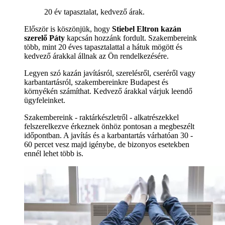
20 év tapasztalat, kedvező árak.
Először is köszönjük, hogy
Stiebel Eltron kazán
szerelő Páty
kapcsán hozzánk fordult. Szakembereink
több, mint 20 éves tapasztalattal a hátuk mögött és
kedvező árakkal állnak az Ön rendelkezésére.
Legyen szó kazán javításról, szerelésről, cseréről vagy
karbantartásról, szakembereinkre Budapest és
környékén számíthat. Kedvező árakkal várjuk leendő
ügyfeleinket.
Szakembereink - raktárkészletről - alkatrészekkel
felszerelkezve érkeznek önhöz pontosan a megbeszélt
időpontban. A javítás és a karbantartás várhatóan 30 -
60 percet vesz majd igénybe, de bizonyos esetekben
ennél lehet több is.