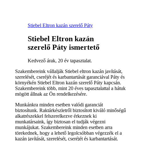
Stiebel Eltron kazán szerelő Páty
Stiebel Eltron kazán
szerelő Páty ismertető
Kedvező árak, 20 év tapasztalat.
Szakembereink vállalják Stiebel eltron kazán javítását,
szerelését, cseréjét és karbantartását garanciával Páty és
környékén Stiebel Eltron kazán szerelő Páty kapcsán.
Szakembereink több, mint 20 éves tapasztalattal a hátuk
mögött állnak az Ön rendelkezésére.
Munkánkra minden esetben valódi garanciát
biztosítunk. Raktárkészletről biztosított kiváló minőségű
alkatrészekkel felszerelkezve érkeznek ki
munkatársaink, így biztosan el tudják végezni
munkájukat. Szakembereink minden esetben arra
törekednek, hogy a lehető legolcsóbban végezzék el a
kazán javítását, szerelését, cseréjét és karbantartását.