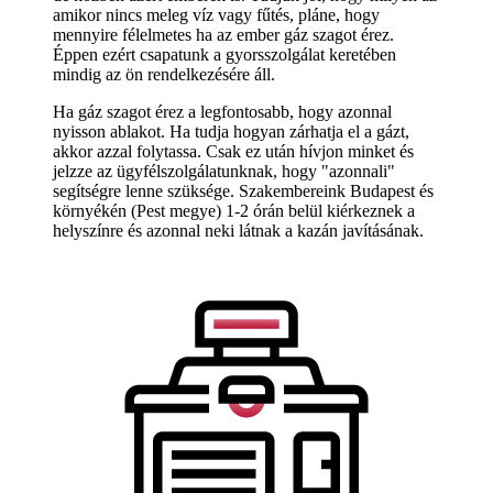
amikor nincs meleg víz vagy fűtés, pláne, hogy
mennyire félelmetes ha az ember gáz szagot érez.
Éppen ezért csapatunk a gyorsszolgálat keretében
mindig az ön rendelkezésére áll.
Ha gáz szagot érez a legfontosabb, hogy azonnal
nyisson ablakot. Ha tudja hogyan zárhatja el a gázt,
akkor azzal folytassa. Csak ez után hívjon minket és
jelzze az ügyfélszolgálatunknak, hogy "azonnali"
segítségre lenne szüksége. Szakembereink Budapest és
környékén (Pest megye) 1-2 órán belül kiérkeznek a
helyszínre és azonnal neki látnak a kazán javításának.