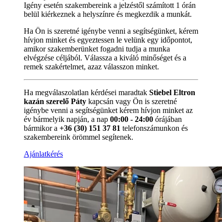
Igény esetén szakembereink a jelzéstől számított 1 órán
belül kiérkeznek a helyszínre és megkezdik a munkát.
Ha Ön is szeretné igénybe venni a segítségünket, kérem
hívjon minket és egyeztessen le velünk egy időpontot,
amikor szakemberünket fogadni tudja a munka
elvégzése céljából. Válassza a kiváló minőséget és a
remek szakértelmet, azaz válasszon minket.
Ha megválaszolatlan kérdései maradtak
Stiebel Eltron
kazán szerelő Páty
kapcsán vagy Ön is szeretné
igénybe venni a segítségünket kérem hívjon minket az
év bármelyik napján, a nap
00:00 - 24:00
órájában
bármikor a
+36 (30) 151 37 81
telefonszámunkon és
szakembereink örömmel segítenek.
Ajánlatkérés