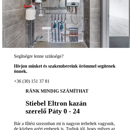
Segítségre lenne szüksége?
Hívjon minket és szakembereink örömmel segítenek
önnek.
+36 (30) 151 37 81
RÁNK MINDIG SZÁMÍTHAT
Stiebel Eltron kazán
szerelő Páty 0 - 24
Bár a fűtési szezonban mi is nagyon terheltek vagyunk,
de közben azért emberek is. Tudjuk jól, hogy milyen az