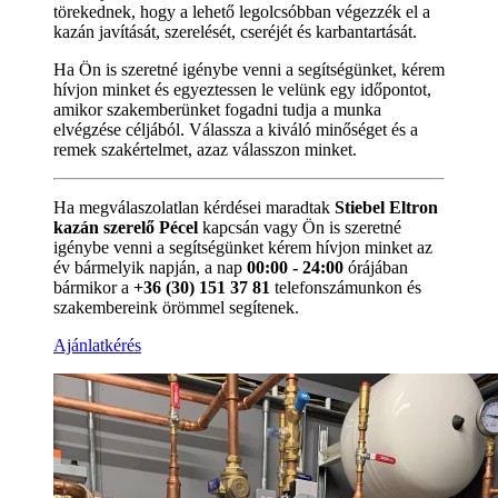
törekednek, hogy a lehető legolcsóbban végezzék el a
kazán javítását, szerelését, cseréjét és karbantartását.
Ha Ön is szeretné igénybe venni a segítségünket, kérem
hívjon minket és egyeztessen le velünk egy időpontot,
amikor szakemberünket fogadni tudja a munka
elvégzése céljából. Válassza a kiváló minőséget és a
remek szakértelmet, azaz válasszon minket.
Ha megválaszolatlan kérdései maradtak
Stiebel Eltron
kazán szerelő Pécel
kapcsán vagy Ön is szeretné
igénybe venni a segítségünket kérem hívjon minket az
év bármelyik napján, a nap
00:00 - 24:00
órájában
bármikor a
+36 (30) 151 37 81
telefonszámunkon és
szakembereink örömmel segítenek.
Ajánlatkérés