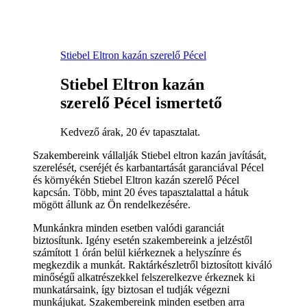
Stiebel Eltron kazán szerelő Pécel
Stiebel Eltron kazán
szerelő Pécel ismertető
Kedvező árak, 20 év tapasztalat.
Szakembereink vállalják Stiebel eltron kazán javítását,
szerelését, cseréjét és karbantartását garanciával Pécel
és környékén Stiebel Eltron kazán szerelő Pécel
kapcsán. Több, mint 20 éves tapasztalattal a hátuk
mögött állunk az Ön rendelkezésére.
Munkánkra minden esetben valódi garanciát
biztosítunk. Igény esetén szakembereink a jelzéstől
számított 1 órán belül kiérkeznek a helyszínre és
megkezdik a munkát. Raktárkészletről biztosított kiváló
minőségű alkatrészekkel felszerelkezve érkeznek ki
munkatársaink, így biztosan el tudják végezni
munkájukat. Szakembereink minden esetben arra