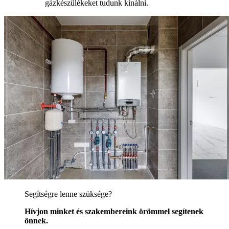
gázkészülékeket tudunk kínálni.
Segítségre lenne szüksége?
Hívjon minket és szakembereink örömmel segítenek
önnek.