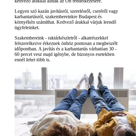
kedvező árakkal állnak az Ön rendelkezésére.
Legyen szó kazán javításról, szerelésről, cseréről vagy
karbantartásról, szakembereinkre Budapest és
környékén számíthat. Kedvező árakkal várjuk leendő
ügyfeleinket.
Szakembereink - raktárkészletről - alkatrészekkel
felszerelkezve érkeznek önhöz pontosan a megbeszélt
időpontban. A javítás és a karbantartás várhatóan 30 -
60 percet vesz majd igénybe, de bizonyos esetekben
ennél lehet több is.