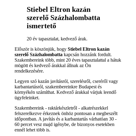
Stiebel Eltron kazán
szerelő Százhalombatta
ismertető
20 év tapasztalat, kedvező árak.
Először is köszönjük, hogy
Stiebel Eltron kazán
szerelő Százhalombatta
kapcsán hozzánk fordult.
Szakembereink több, mint 20 éves tapasztalattal a hátuk
mögött és kedvező árakkal állnak az Ön
rendelkezésére.
Legyen szó kazán javításról, szerelésről, cseréről vagy
karbantartásról, szakembereinkre Budapest és
környékén számíthat. Kedvező árakkal várjuk leendő
ügyfeleinket.
Szakembereink - raktárkészletről - alkatrészekkel
felszerelkezve érkeznek önhöz pontosan a megbeszélt
időpontban. A javítás és a karbantartás várhatóan 30 -
60 percet vesz majd igénybe, de bizonyos esetekben
ennél lehet több is.