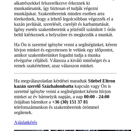
alkatrészekkel felszerelkezve érkeznek ki
munkatársaink, így biztosan el tudják végezni
munkájukat. Szakembereink minden esetben arra
törekednek, hogy a lehető legolcsóbban végezzék el a
kazán javítását, szerelését, cseréjét és karbantartását.
Igény esetén szakembereink a jelzéstől számított 1 órán
belül kiérkeznek a helyszínre és megkezdik a munkát.
Ha Ön is szeretné igénybe venni a segítségünket, kérem
hívjon minket és egyeztessen le velünk egy időpontot,
amikor szakemberünket fogadni tudja a munka
elvégzése céljából. Válassza a kiváló minőséget és a
remek szakértelmet, azaz válasszon minket.
Ha megválaszolatlan kérdései maradtak
Stiebel Eltron
kazán szerelő Százhalombatta
kapcsán vagy Ön is
szeretné igénybe venni a segítségünket kérem hívjon
minket az év bármelyik napján, a nap
00:00 - 24:00
órájában bármikor a
+36 (30) 151 37 81
telefonszámunkon és szakembereink örömmel
segítenek.
Ajánlatkérés