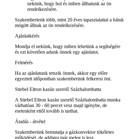
nekünk, hogy hol és miben állhatunk az ön
rendelkezésére.
Szakemberienk több, mint 20 éves tapasztalattal a hátuk
mögött állnak az ön rendelkezésére.
Ajánlatkérés
Mondja el nekünk, hogy miben lehetünk a segítségére
és ezt követően adunk önnek egy ajánlatot.
Felmérés
Ha az ajánlatunk tetszik önnek, akkor egy előre
egyeztett időpontban szakemberünk felkeresi önt.
Stiebel Eltron kazán szerelő Százhalombatta
A Stiebel Eltron kazán szerelő Százhalombatta munka
várhatóan 30 - 60 percet vesz majd igénybe, de
esetenként ettől tovább is tarthat.
Átadás - átvétel
Szakemberünk bemutatja a gázkonvektor tökéletes
működését, de addigra már meleg is lesz.