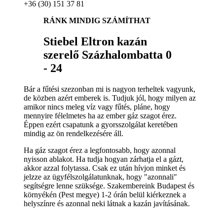
+36 (30) 151 37 81
RÁNK MINDIG SZÁMÍTHAT
Stiebel Eltron kazán
szerelő Százhalombatta 0
- 24
Bár a fűtési szezonban mi is nagyon terheltek vagyunk,
de közben azért emberek is. Tudjuk jól, hogy milyen az
amikor nincs meleg víz vagy fűtés, pláne, hogy
mennyire félelmetes ha az ember gáz szagot érez.
Éppen ezért csapatunk a gyorsszolgálat keretében
mindig az ön rendelkezésére áll.
Ha gáz szagot érez a legfontosabb, hogy azonnal
nyisson ablakot. Ha tudja hogyan zárhatja el a gázt,
akkor azzal folytassa. Csak ez után hívjon minket és
jelzze az ügyfélszolgálatunknak, hogy "azonnali"
segítségre lenne szüksége. Szakembereink Budapest és
környékén (Pest megye) 1-2 órán belül kiérkeznek a
helyszínre és azonnal neki látnak a kazán javításának.