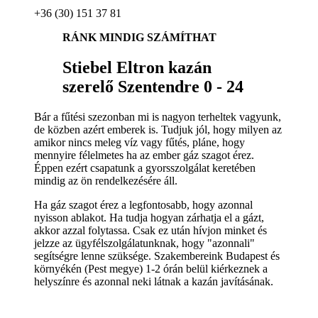
+36 (30) 151 37 81
RÁNK MINDIG SZÁMÍTHAT
Stiebel Eltron kazán
szerelő Szentendre 0 - 24
Bár a fűtési szezonban mi is nagyon terheltek vagyunk,
de közben azért emberek is. Tudjuk jól, hogy milyen az
amikor nincs meleg víz vagy fűtés, pláne, hogy
mennyire félelmetes ha az ember gáz szagot érez.
Éppen ezért csapatunk a gyorsszolgálat keretében
mindig az ön rendelkezésére áll.
Ha gáz szagot érez a legfontosabb, hogy azonnal
nyisson ablakot. Ha tudja hogyan zárhatja el a gázt,
akkor azzal folytassa. Csak ez után hívjon minket és
jelzze az ügyfélszolgálatunknak, hogy "azonnali"
segítségre lenne szüksége. Szakembereink Budapest és
környékén (Pest megye) 1-2 órán belül kiérkeznek a
helyszínre és azonnal neki látnak a kazán javításának.