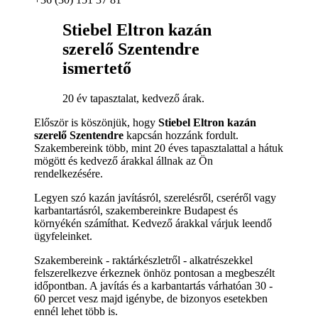
Stiebel Eltron kazán
szerelő Szentendre
ismertető
20 év tapasztalat, kedvező árak.
Először is köszönjük, hogy
Stiebel Eltron kazán
szerelő Szentendre
kapcsán hozzánk fordult.
Szakembereink több, mint 20 éves tapasztalattal a hátuk
mögött és kedvező árakkal állnak az Ön
rendelkezésére.
Legyen szó kazán javításról, szerelésről, cseréről vagy
karbantartásról, szakembereinkre Budapest és
környékén számíthat. Kedvező árakkal várjuk leendő
ügyfeleinket.
Szakembereink - raktárkészletről - alkatrészekkel
felszerelkezve érkeznek önhöz pontosan a megbeszélt
időpontban. A javítás és a karbantartás várhatóan 30 -
60 percet vesz majd igénybe, de bizonyos esetekben
ennél lehet több is.