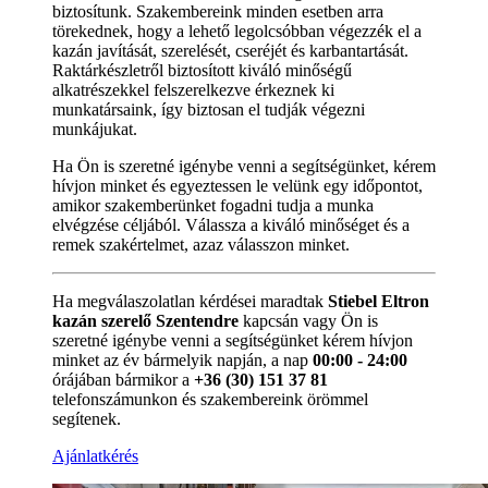
biztosítunk. Szakembereink minden esetben arra
törekednek, hogy a lehető legolcsóbban végezzék el a
kazán javítását, szerelését, cseréjét és karbantartását.
Raktárkészletről biztosított kiváló minőségű
alkatrészekkel felszerelkezve érkeznek ki
munkatársaink, így biztosan el tudják végezni
munkájukat.
Ha Ön is szeretné igénybe venni a segítségünket, kérem
hívjon minket és egyeztessen le velünk egy időpontot,
amikor szakemberünket fogadni tudja a munka
elvégzése céljából. Válassza a kiváló minőséget és a
remek szakértelmet, azaz válasszon minket.
Ha megválaszolatlan kérdései maradtak
Stiebel Eltron
kazán szerelő Szentendre
kapcsán vagy Ön is
szeretné igénybe venni a segítségünket kérem hívjon
minket az év bármelyik napján, a nap
00:00 - 24:00
órájában bármikor a
+36 (30) 151 37 81
telefonszámunkon és szakembereink örömmel
segítenek.
Ajánlatkérés