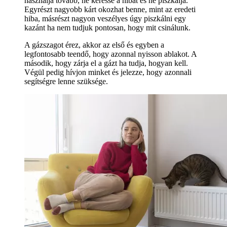
használja tovább, ne keresse a hibát és ne piszkálja.
Egyrészt nagyobb kárt okozhat benne, mint az eredeti
hiba, másrészt nagyon veszélyes úgy piszkálni egy
kazánt ha nem tudjuk pontosan, hogy mit csinálunk.
A gázszagot érez, akkor az első és egyben a
legfontosabb teendő, hogy azonnal nyisson ablakot. A
második, hogy zárja el a gázt ha tudja, hogyan kell.
Végül pedig hívjon minket és jelezze, hogy azonnali
segítségre lenne szüksége.