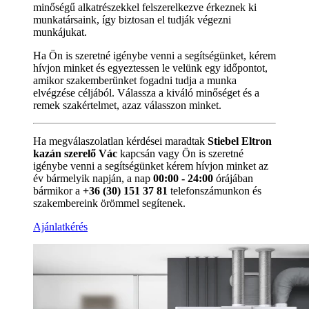
minőségű alkatrészekkel felszerelkezve érkeznek ki
munkatársaink, így biztosan el tudják végezni
munkájukat.
Ha Ön is szeretné igénybe venni a segítségünket, kérem
hívjon minket és egyeztessen le velünk egy időpontot,
amikor szakemberünket fogadni tudja a munka
elvégzése céljából. Válassza a kiváló minőséget és a
remek szakértelmet, azaz válasszon minket.
Ha megválaszolatlan kérdései maradtak
Stiebel Eltron
kazán szerelő Vác
kapcsán vagy Ön is szeretné
igénybe venni a segítségünket kérem hívjon minket az
év bármelyik napján, a nap
00:00 - 24:00
órájában
bármikor a
+36 (30) 151 37 81
telefonszámunkon és
szakembereink örömmel segítenek.
Ajánlatkérés