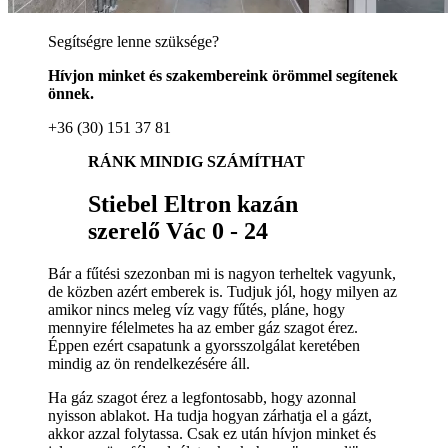
Segítségre lenne szüksége?
Hívjon minket és szakembereink örömmel segítenek
önnek.
+36 (30) 151 37 81
RÁNK MINDIG SZÁMÍTHAT
Stiebel Eltron kazán
szerelő Vác 0 - 24
Bár a fűtési szezonban mi is nagyon terheltek vagyunk,
de közben azért emberek is. Tudjuk jól, hogy milyen az
amikor nincs meleg víz vagy fűtés, pláne, hogy
mennyire félelmetes ha az ember gáz szagot érez.
Éppen ezért csapatunk a gyorsszolgálat keretében
mindig az ön rendelkezésére áll.
Ha gáz szagot érez a legfontosabb, hogy azonnal
nyisson ablakot. Ha tudja hogyan zárhatja el a gázt,
akkor azzal folytassa. Csak ez után hívjon minket és