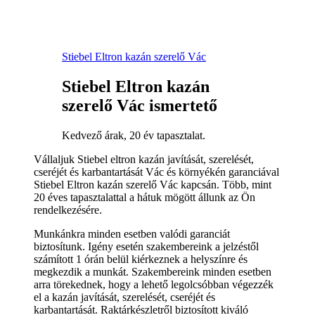
Stiebel Eltron kazán szerelő Vác
Stiebel Eltron kazán
szerelő Vác ismertető
Kedvező árak, 20 év tapasztalat.
Vállaljuk Stiebel eltron kazán javítását, szerelését,
cseréjét és karbantartását Vác és környékén garanciával
Stiebel Eltron kazán szerelő Vác kapcsán. Több, mint
20 éves tapasztalattal a hátuk mögött állunk az Ön
rendelkezésére.
Munkánkra minden esetben valódi garanciát
biztosítunk. Igény esetén szakembereink a jelzéstől
számított 1 órán belül kiérkeznek a helyszínre és
megkezdik a munkát. Szakembereink minden esetben
arra törekednek, hogy a lehető legolcsóbban végezzék
el a kazán javítását, szerelését, cseréjét és
karbantartását. Raktárkészletről biztosított kiváló